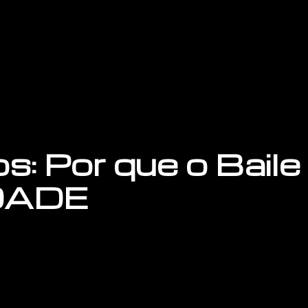
Início
Ingressos
Parcerias e Patrocínios
 Por que o Baile
RDADE