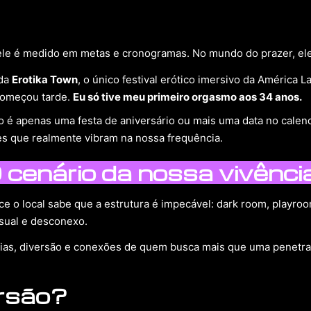
ele é medido em metas e cronogramas. No mundo do prazer, el
 da
Erotika Town
, o único festival erótico imersivo da América 
 começou tarde.
Eu só tive meu primeiro orgasmo aos 34 anos.
 é apenas uma festa de aniversário ou mais uma data no calendár
es que realmente vibram na nossa frequência.
cenário da nossa vivênci
e o local sabe que a estrutura é impecável: dark room, playroo
asual e desconexo.
cias, diversão e conexões de quem busca mais que uma penetr
ersão?