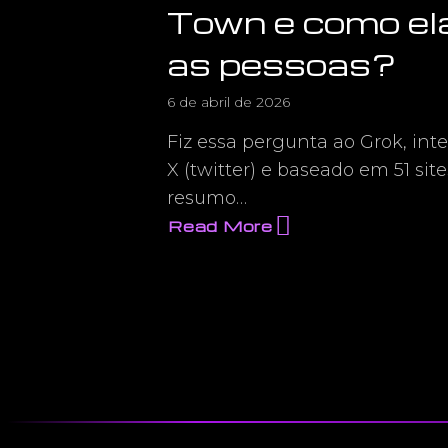
Town e como el
as pessoas?
6 de abril de 2026
Fiz essa pergunta ao Grok, intel
X (twitter) e baseado em 51 sit
resumo…
Read More
about
Segundo
o
Grok,
quem
é
a
Fada
da
Erotika
Town
e
como
ela
ajuda
as