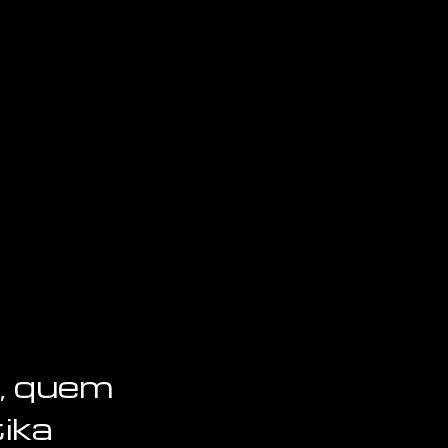
, quem
tika